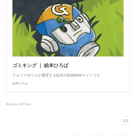
ゴミキング ｜ 絵本ひろば
アルファポリスが運営する絵本の投稿Webサイトです。
絵本ひろば
Illust
(
44
)
ART
(
44
)