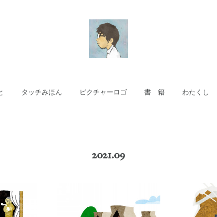
と
タッチみほん
ピクチャーロゴ
書 籍
わたくし
2021
.
09